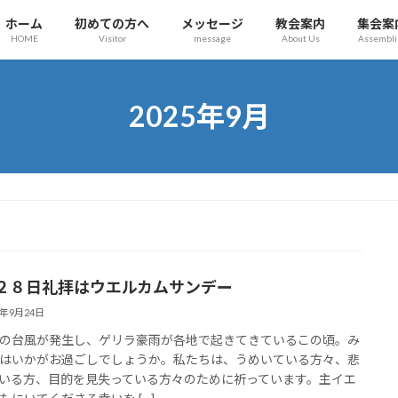
ホーム
初めての方へ
メッセージ
教会案内
集会案
HOME
Visitor
message
About Us
Assembli
2025年9月
２８日礼拝はウエルカムサンデー
5年9月24日
台風が発生し、ゲリラ豪雨が各地で起きてきているこの頃。み
はいかがお過ごしでしょうか。私たちは、うめいている方々、悲
いる方、目的を見失っている方々のために祈っています。主イエ