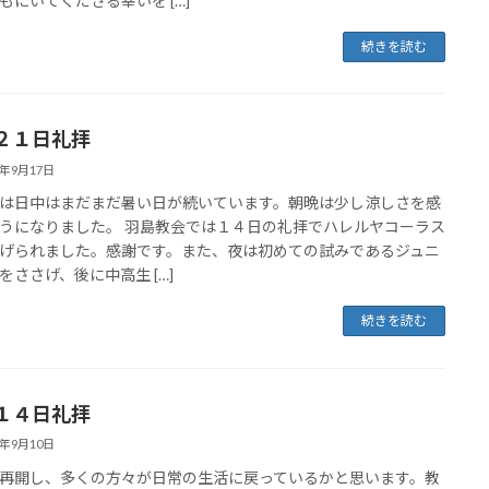
もにいてくださる幸いを […]
続きを読む
２１日礼拝
5年9月17日
は日中はまだまだ暑い日が続いています。朝晩は少し涼しさを感
うになりました。 羽島教会では１４日の礼拝でハレルヤコーラス
げられました。感謝です。また、夜は初めての試みであるジュニ
をささげ、後に中高生 […]
続きを読む
１４日礼拝
5年9月10日
再開し、多くの方々が日常の生活に戻っているかと思います。教