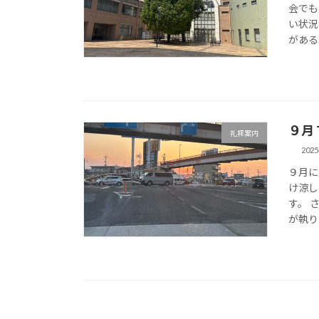
会でも
い状況
がある
９月
礼拝案内
202
９月に
け涼し
す。 
が執り