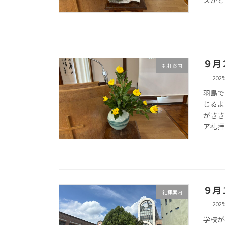
スがと
９月
礼拝案内
202
羽島で
じるよ
がささ
ア礼拝
９月
礼拝案内
202
学校が