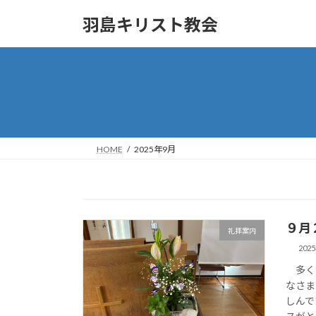
コ
ナ
羽島キリスト教会
ン
ビ
テ
ゲ
ン
ー
ツ
シ
へ
ョ
ス
ン
キ
に
ッ
移
HOME
2025年9月
プ
動
９月
礼拝案内
202
多くの
なさま
しんで