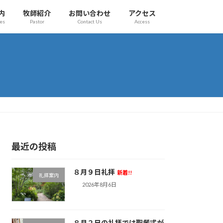
内
牧師紹介
お問い合わせ
アクセス
es
Pastor
Contact Us
Access
最近の投稿
８月９日礼拝
新着!!
礼拝案内
2026年8月6日
８月２日の礼拝では聖餐式が