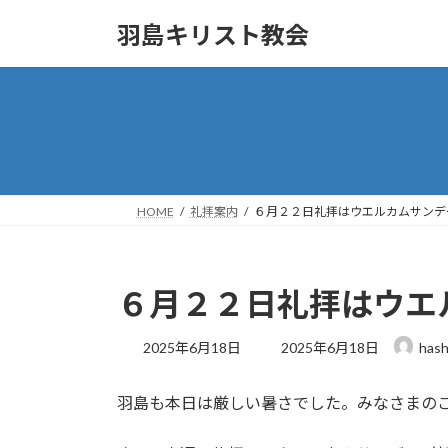
コ
ナ
羽島キリスト教会
ン
ビ
テ
ゲ
ン
ー
ツ
シ
へ
ョ
ス
ン
キ
に
ッ
移
HOME
礼拝案内
６月２２日礼拝はウエルカムサンデ
プ
動
６月２２日礼拝はウエ
最
2025年6月18日
2025年6月18日
hash
終
更
羽島も本日は厳しい暑さでした。みなさまの
新
日
時