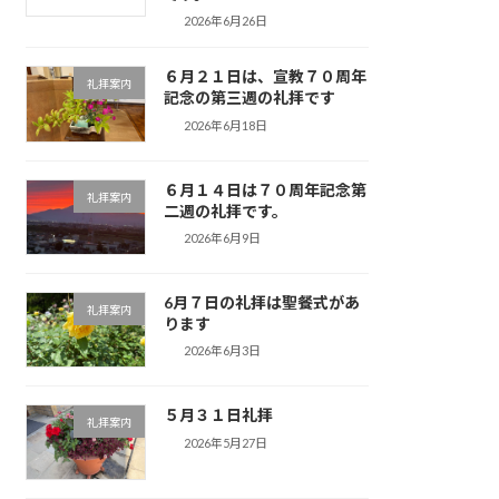
2026年6月26日
６月２１日は、宣教７０周年
礼拝案内
記念の第三週の礼拝です
2026年6月18日
６月１４日は７０周年記念第
礼拝案内
二週の礼拝です。
2026年6月9日
6月７日の礼拝は聖餐式があ
礼拝案内
ります
2026年6月3日
５月３１日礼拝
礼拝案内
2026年5月27日