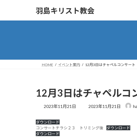
コ
ナ
羽島キリスト教会
ン
ビ
テ
ゲ
ン
ー
ツ
シ
へ
ョ
ス
ン
キ
に
ッ
移
HOME
イベント案内
12月3日はチャペルコンサート
プ
動
12月3日はチャペルコ
最
2023年11月21日
2023年11月21日
h
終
更
ダウンロード
新
コンサートチラシ２３ トリミング後
ダウンロード
日
ダウンロード
時