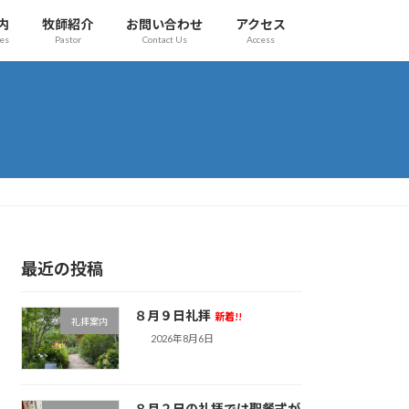
内
牧師紹介
お問い合わせ
アクセス
es
Pastor
Contact Us
Access
最近の投稿
８月９日礼拝
新着!!
礼拝案内
2026年8月6日
８月２日の礼拝では聖餐式が