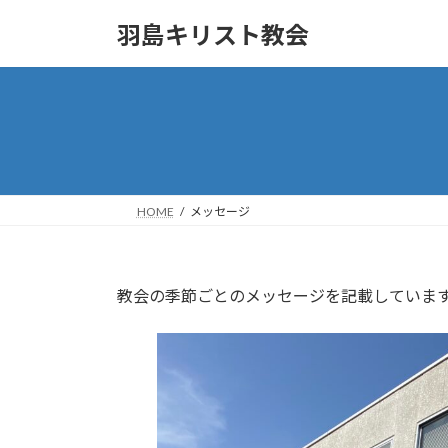
コ
ナ
羽島キリスト教会
ン
ビ
テ
ゲ
ン
ー
ツ
シ
へ
ョ
ス
ン
キ
に
ッ
移
HOME
メッセージ
プ
動
教会の季節ごとのメッセージを記載していま